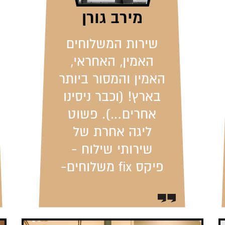
מירב גורן
שירות המשלוחים
האמין, האחראי,
האמין והמסור ביותר
בארץ! (וכבר ניסינו
אחרים…). פשוט
ליגה אחרת של
שירותי שילוח -
פיקס fix משלוחים-
ליאב ויוסי, אתם
אלופים!!!